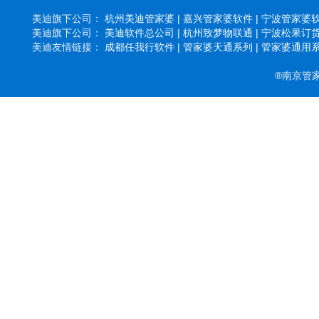
美迪旗下公司：
杭州美迪管家婆 |
嘉兴管家婆软件 |
宁波管家婆软
美迪旗下公司：
美迪软件总公司 |
杭州致梦物联通 |
宁波松果订货
美迪友情链接：
成都任我行软件 |
管家婆天通系列 |
管家婆通用系
®南京管家婆