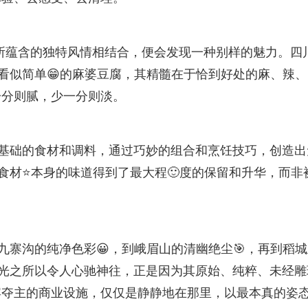
本身所蕴含的独特风情相结合，便会发现一种别样的魅力。四
道看似简单😁的麻婆豆腐，其精髓在于恰到好处的麻、辣、
一分则腻，少一分则淡。
最基础的食材和调料，通过巧妙的组合和烹饪技巧，创造出
，食材⭐本身的味道得到了最大程🙂度的保留和升华，而非
九寨沟的纯净色彩😀，到峨眉山的清幽绝尘🎯，再到稻
风光之所以令人心驰神往，正是因为其原始、纯粹、未经雕
宾夺主的商业设施，仅仅是静静地在那里，以最本真的姿