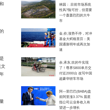
和
林园：.目前市场系统
性风?险可控，但需要
一个轰轰烈烈的大牛
市
的
金,价;涨势不停，对冲
基金大鳄格里芬：美
国通胀明年或再次加
速
是
余;承东,吹的牛实现
统文
了！尊界S800单月交
付近2000台 改写中国
年
超豪华轿车市场
阿—里巴巴(BABA)盘
前阿里涨3.37% 晨星
量
指公司云业务收入有
望进一步增长