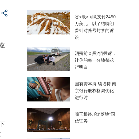
谷<歌>同意支付2450
万美元，以了结特朗
普针对账号封禁的诉
讼
蕴
消费前查黑?猫投诉，
让你的每一分钱都花
得明白
国有资本持.续增持 南
京银行股权格局优化
进行时
荀玉根终.究!“落地”国
信证券
下
故