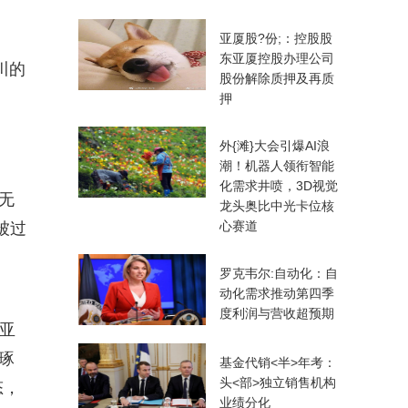
亚厦股?份;：控股股
东亚厦控股办理公司
川的
股份解除质押及再质
押
外{滩}大会引爆AI浪
潮！机器人领衔智能
化需求井喷，3D视觉
无
龙头奥比中光卡位核
心赛道
被过
罗克韦尔:自动化：自
动化需求推动第四季
度利润与营收超预期
城亚
琢
基金代销<半>年考：
头<部>独立销售机构
态，
业绩分化