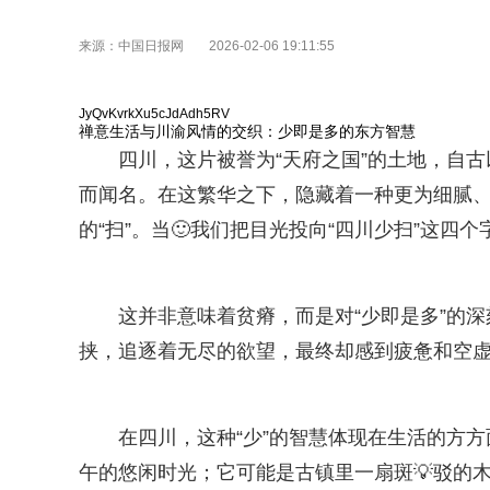
来源：中国日报网
2026-02-06 19:11:55
JyQvKvrkXu5cJdAdh5RV
禅意生活与川渝风情的交织：少即是多的东方智慧
四川，这片被誉为“天府之国”的土地，自古
而闻名。在这繁华之下，隐藏着一种更为细腻、更
的“扫”。当🙂我们把目光投向“四川少扫”这四
这并非意味着贫瘠，而是对“少即是多”的
挟，追逐着无尽的欲望，最终却感到疲惫和空虚
在四川，这种“少”的智慧体现在生活的方
午的悠闲时光；它可能是古镇里一扇斑💡驳的