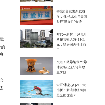
特{朗}普发出新威胁
后，哥:伦比亚与美国
举行“建设性”会谈
时代—新材.：风电叶
我
片销售收入39.11亿
元，稳居国内行业前
命的
二
爽
突破！微导纳米半;导
体设备{迈}入订单放
量阶段
会
查汇:率必{备}APP大
去
比拼：新浪财经为何
是全能优选？