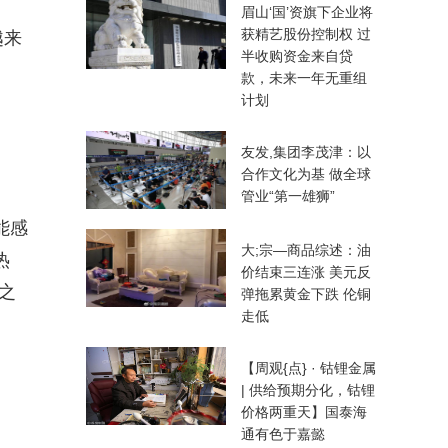
眉山‘国’资旗下企业将
获精艺股份控制权 过
越来
半收购资金来自贷
款，未来一年无重组
计划
友发,集团李茂津：以
合作文化为基 做全球
管业“第一雄狮”
能感
大;宗—商品综述：油
热
价结束三连涨 美元反
之
弹拖累黄金下跌 伦铜
走低
【周观{点} · 钴锂金属
| 供给预期分化，钴锂
价格两重天】国泰海
通有色于嘉懿