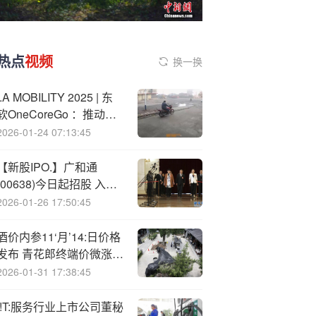
热点
视频
换一换
I.A
MOBILITY 2025 | 东
软OneCoreGo ：推动欧
亚汽车产业“共生共荣”
2026-01-24 07:13:45
【新股IPO.】广和通
(00638)今日起招股 入场
费4,343.37港元
2026-01-26 17:50:45
酒价内参11‘月’14:日价格
发布 青花郎终端价微涨3
元
2026-01-31 17:38:45
I!T:服务行业上市公司董秘