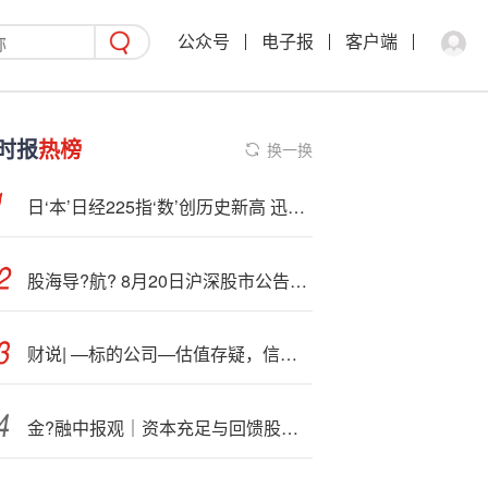
公众号
电子报
客户端
时报
热榜
换一换
日‘本’日经225指‘数’创历史新高 迅销公司领涨
股海导?航? 8月20日沪深股市公告与交易提示
财说| —标的公司—估值存疑，信邦智能28.56亿元豪赌车规芯片
金?融中报观｜资本充足与回馈股东 上市险企中期分红背后的平衡术