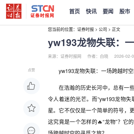
首页
快讯
要闻
股市
您当前的位置：
证券时报
>
公司
>
正文
yw193龙物失联
来源：证券时报网
作者：白晓
2026-02-0
yw193龙物失联：一场跨越时
点赞
在浩瀚的历史长河中，总有一
令人着迷的光芒。而“yw193龙物
星。它不仅仅是一个简单的符号，
这究竟是一个怎样的🔥“龙物”？
场跨越时空的寻觅之旅？