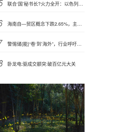
联合‘国’秘书长?火力全开：以色列或犯下“战争罪”！不想和特朗普打口水战
海南自—贸区概念下跌2.65%，主力资金净流出26股
警惕储{能}“卷‘到’海外”，行业呼吁长期主义
卧龙电:驱成交额突:破百亿元大关