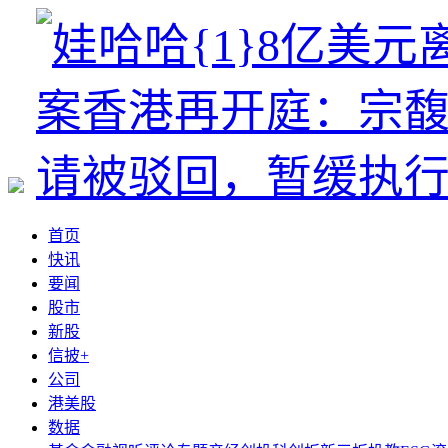
首页
快讯
要闻
股市
新股
信披+
公司
港美股
数据