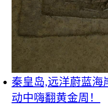
秦皇岛,远洋蔚蓝海
动中嗨翻黄金周！