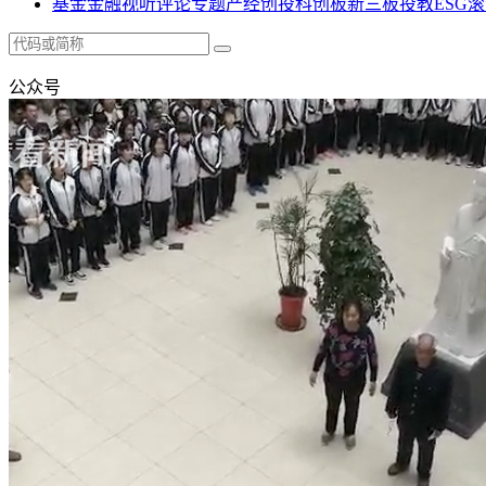
基金
金融
视听
评论
专题
产经
创投
科创板
新三板
投教
ESG
滚
公众号