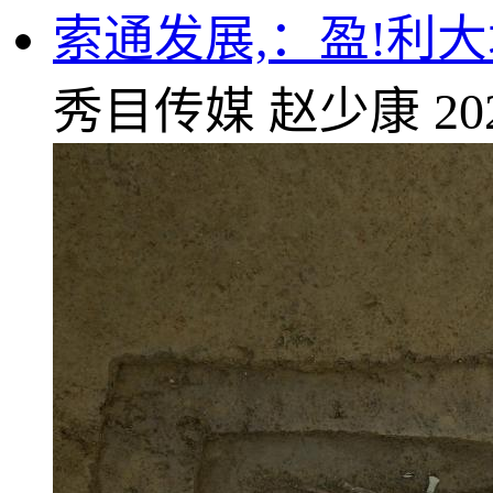
索通发展,：盈!利
秀目传媒
赵少康
20