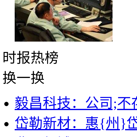
时报
热榜
换一换
毅昌科技：公司;不
岱勒新材：惠{州}