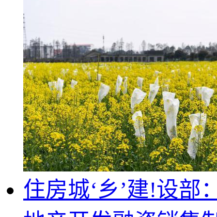
住房城‘乡’建!设