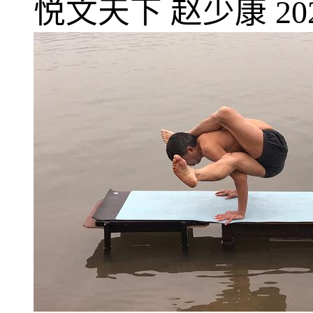
悦文天下
赵少康
20