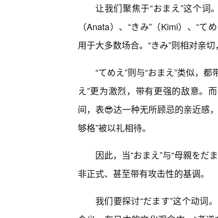
让我们聚焦于“おまえ”这个词。
（Anata）、“きみ”（Kimi）、“
用于大多数场合。“きみ”则相对亲
“てめえ”则与“おまえ”类似，都
え”更为激烈，带有更强的敌意。而
间，表😎达一种无所顾忌的亲近感
够格”被以礼相待。
因此，当“おまえ”与“母親をだ
非正式、甚至带有攻击性的基调。
我们要探讨“だます”这个动词。它