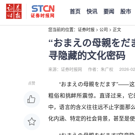
首页
快讯
要闻
股市
您当前的位置：
证券时报
>
公司
>
正文
“おまえの母親をだ
寻隐藏的文化密码
来源：证券时报网
作者：朱广权
2026-02
“おまえの母親をだます”——
点赞
粗俗和挑衅所震惊。直译过来，它
中，语言的含义往往远不止字面那
化内涵、特定的社会背景，甚至是使