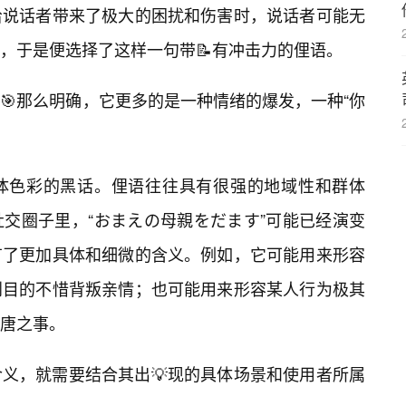
给说话者带来了极大的困扰和伤害时，说话者可能无
，于是便选择了这样一句带📝有冲击力的俚语。
🎯那么明确，它更多的是一种情绪的爆发，一种“你
体色彩的黑话。俚语往往具有很强的地域性和群体
交圈子里，“おまえの母親をだます”可能已经演变
有了更加具体和细微的含义。例如，它可能用来形容
到目的不惜背叛亲情；也可能用来形容某人行为极其
唐之事。
义，就需要结合其出💡现的具体场景和使用者所属