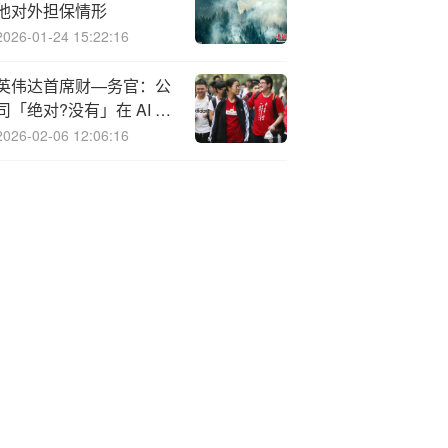
他对外担保情形
2026-01-24 15:22:16
英伟达首席财—务官：公
司「绝对?没有」在 AI 竞
赛中失去领先地位
2026-02-06 12:06:16