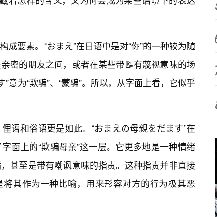
隐藏着怎样的含义，又为何会成为某些语境下的表达
成要素。“おまえ”在日语中是对“你”的一种较为随
亲密的朋友之间，或者在某些带📝有蔑视意味的场
ます”意为“欺骗”、“蒙骗”。所以，从字面上看，它似乎
俚语和俗语更是如此。“おまえの母親をだます”在
字面上的“欺骗母亲”这一层。它更多地是一种情绪
满，甚至是带有嘲讽意味的指责。这种指责并非直接
而是将其作为一种比喻，用来形容对方的行为极其恶