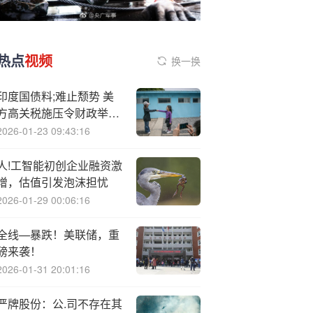
热点
视频
换一换
印度国债料;难止颓势 美
方高关税施压令财政举债
担忧发酵
2026-01-23 09:43:16
人!工智能初创企业融资激
增，估值引发泡沫担忧
2026-01-29 00:06:16
全线—暴跌！美联储，重
磅来袭！
2026-01-31 20:01:16
严牌股份：公.司不存在其