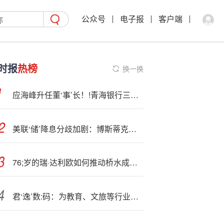
公众号
电子报
客户端
时报
热榜
换一换
应海峰升任董‘事’长！!青海银行三位新高管任职资格获批，核心团队落定
美联‘储’降息分歧加剧：博斯蒂克警告关税或致长期通胀，维持年内降息一次预期
76;岁的瑞·达利欧如何推动桥水成功50载：痛苦+反思=进步
君‘逸’数:码：为教育、文旅等行业客户提供的数字化产品中涉及支付与结算时，支持微信、支付宝、银联及部分第三方聚合支付平台