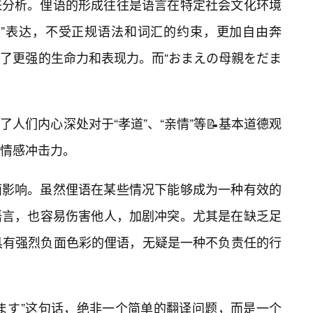
来分析。俚语的形成往往是语言在特定社会文化环境
根”表达，不受正规语法和词汇的约束，更加自由奔
了更强的生命力和表现力。而“おまえの母親をだま
。
人们内心深处对于“孝道”、“亲情”等📝基本道德观
情感冲击力。
面影响。虽然俚语在某些情况下能够成为一种有效的
语言，也容易伤害他人，加剧冲突。尤其是在缺乏足
h具有强烈负面色彩的俚语，无疑是一种不负责任的行
ます”这句话，绝非一个简单的翻译问题，而是一个