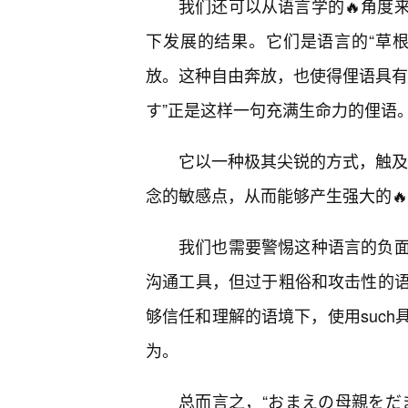
我们还可以从语言学的🔥角度
下发展的结果。它们是语言的“草
放。这种自由奔放，也使得俚语具有
す”正是这样一句充满生命力的俚语
它以一种极其尖锐的方式，触及了
念的敏感点，从而能够产生强大的
我们也需要警惕这种语言的负
沟通工具，但过于粗俗和攻击性的
够信任和理解的语境下，使用suc
为。
总而言之，“おまえの母親をだ