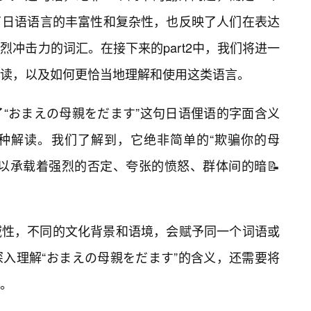
了日语语言的丰富性和复杂性，也反映了人们在表达
冲击力的词汇。在接下来的part2中，我们将进一
读，以及如何更恰当地理解和使用这类语言。
了“おまえの母親をだます”这句日语俚语的字面含义
种解读。我们了解到，它绝非简单的“欺骗你的母
以承载着强烈的否定、夸张的愤怒、群体间的暗📝
域性，不同的文化背景和语境，会赋予同一个词语或
深入理解“おまえの母親をだます”的含义，还需要将
。