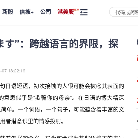
新股
信披+
公司
港美股
ます”：跨越语言的界限，探
-07 18:22:16
这句日语短语，初次接触的人很可能会被🤔其表面的
的意思似乎是“欺骗你的母亲”。在日语的博大精深
么简单。一个词语，一个句子，可能蕴含着丰富的文
用者潜意识里的情感投射。