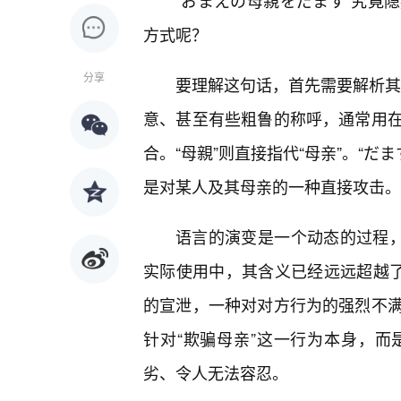
“おまえの母親をだます”究竟
方式呢？
分享
要理解这句话，首先需要解析其构
意、甚至有些粗鲁的称呼，通常用在
合。“母親”则直接指代“母亲”。“だ
是对某人及其母亲的一种直接攻击。
语言的演变是一个动态的过程，
实际使用中，其含义已经远远超越了
的宣泄，一种对对方行为的强烈不
针对“欺骗母亲”这一行为本身，
劣、令人无法容忍。