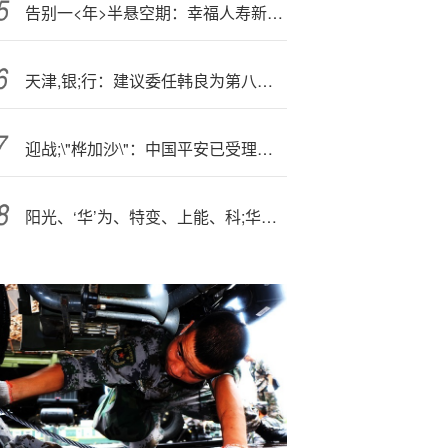
告别一<年>半悬空期：幸福人寿新董事长何六艺任职落槌，多重压力考验新管理层
天津,银;行：建议委任韩良为第八届董事会独立非执行董事
迎战;\"桦加沙\"：中国平安已受理报案1957笔、预估理赔超2239万，多地实施车辆转移救援
阳光、‘华’为、特变、上能、科;华等企业入围中国能建20GW逆变器集采