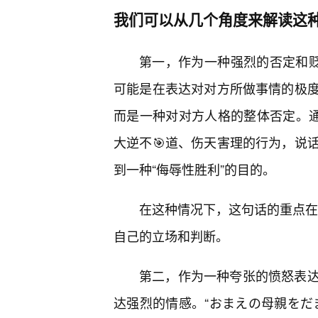
我们可以从几个角度来解读这
第一，作为一种强烈的否定和贬
可能是在表达对对方所做事情的极
而是一种对对方人格的整体否定。通
大逆不🎯道、伤天害理的行为，说
到一种“侮辱性胜利”的目的。
在这种情况下，这句话的重点在于
自己的立场和判断。
第二，作为一种夸张的愤怒表
达强烈的情感。“おまえの母親をだ