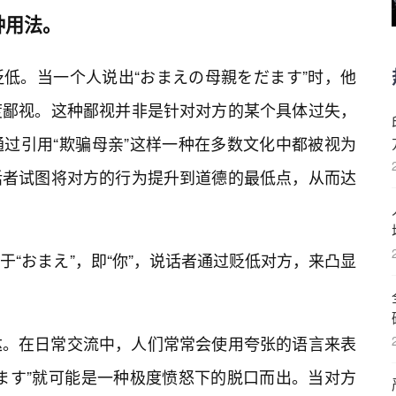
种用法。
低。当一个人说出“おまえの母親をだます”时，他
度鄙视。这种鄙视并非是针对对方的某个具体过失，
过引用“欺骗母亲”这样一种在多数文化中都被视为
话者试图将对方的行为提升到道德的最低点，从而达
“おまえ”，即“你”，说话者通过贬低对方，来凸显
达。在日常交流中，人们常常会使用夸张的语言来表
ます”就可能是一种极度愤怒下的脱口而出。当对方