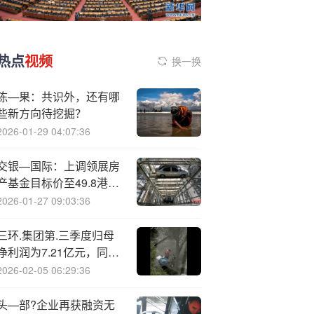
热点
视频
换一换
陈—果：共识外，还有哪
些新方向待挖掘？
2026-01-29 04:07:36
交银—国际：上调领展房
产基金目标价至49.8港元
维持“买入”
2026-01-27 09:03:36
三环.集团第.三季度归母
净利润为7.21亿元，同比
上升24.9%
2026-02-05 06:29:36
头—部?企业再获融资无