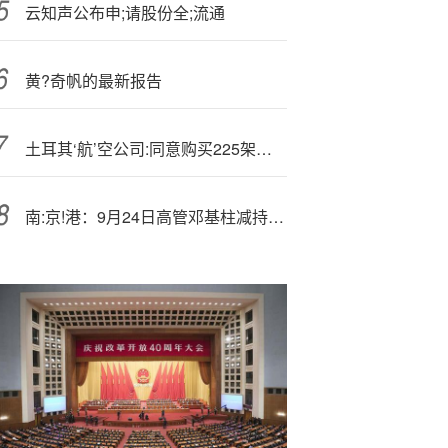
云知声公布申;请股份全;流通
黄?奇帆的最新报告
土耳其‘航’空公司:同意购买225架波音飞机 但需进行发动机谈判
南:京!港：9月24日高管邓基柱减持股份合计10000股