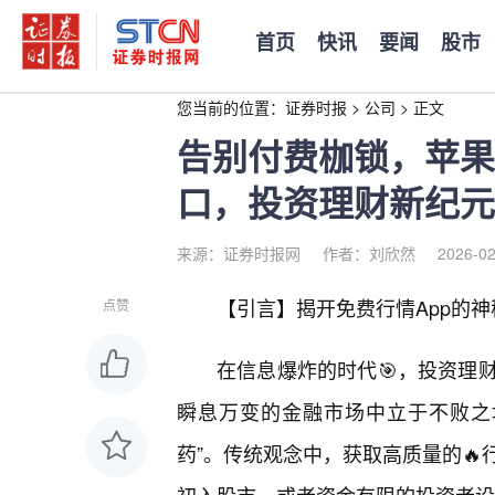
首页
快讯
要闻
股市
您当前的位置：
证券时报
>
公司
>
正文
告别付费枷锁，苹果
口，投资理财新纪元
来源：证券时报网
作者：刘欣然
2026-02
【引言】揭开免费行情App的
点赞
在信息爆炸的时代🎯，投资理
瞬息万变的金融市场中立于不败之
药”。传统观念中，获取高质量的