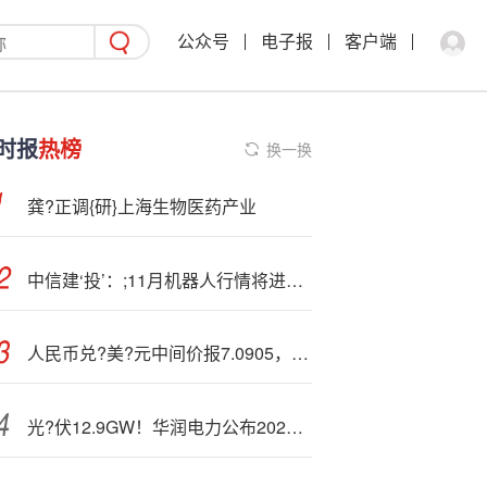
公众号
电子报
客户端
时报
热榜
换一换
龚?正调{研}上海生物医药产业
中信建‘投’：;11月机器人行情将进入预期整固后的去伪存真阶段
人民币兑?美?元中间价报7.0905，下调33点
光?伏12.9GW！华润电力公布2025年中期业绩