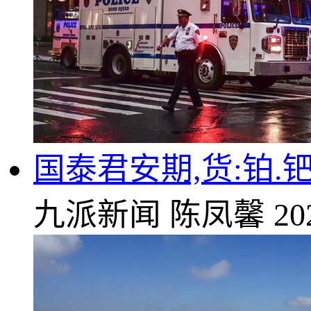
国泰君安期,货:铂
九派新闻
陈凤馨
20