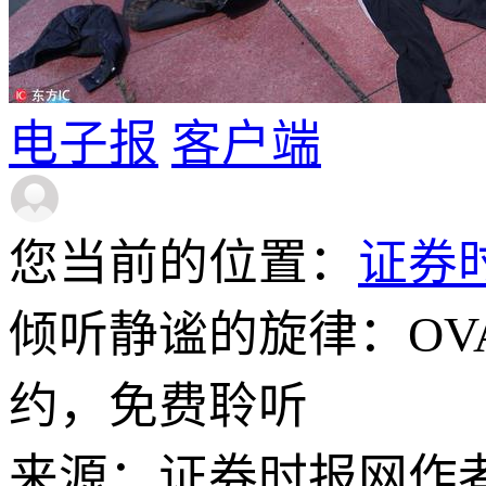
电子报
客户端
您当前的位置：
证券
倾听静谧的旋律：O
约，免费聆听
来源：证券时报网
作