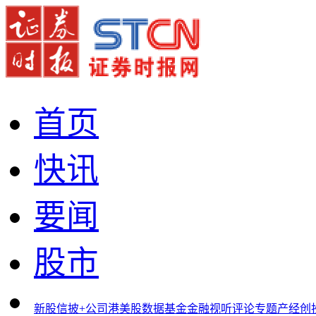
首页
快讯
要闻
股市
新股
信披+
公司
港美股
数据
基金
金融
视听
评论
专题
产经
创