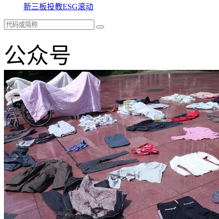
新三板
投教
ESG
滚动
公众号