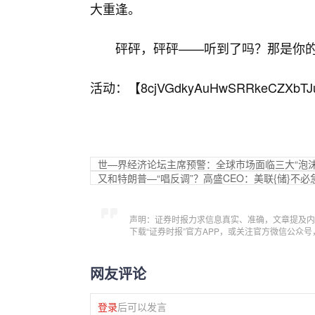
大重逢。
砰砰，砰砰——听到了吗？那是你
活动：【
8cjVGdkyAuHwSRRkeCZXbTJ
世—界经济论坛主席预警：全球市场面临三大“泡沫
又和特朗普—“唱反调”？高盛CEO：美联{储}不
声明：证券时报力求信息真实、准确，文章提及内
下载“证券时报”官方APP，或关注官方微信公众
网友评论
登录
后可以发言