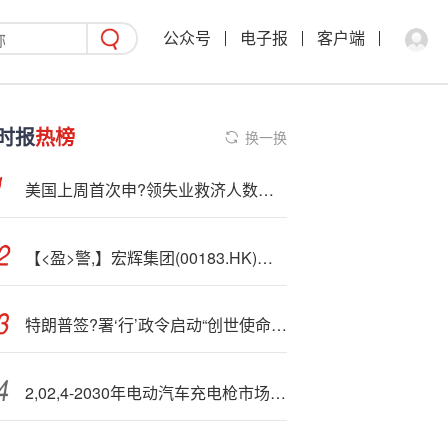
公众号
电子报
客户端
时报
热榜
换一换
美国上周首次申?领失业救济人数减少2.7万人至19.1万人 预估为22.0万人
【<盈>警,】宏辉集团(00183.HK)料年度公司拥有人应占亏损大幅减少
特朗普签?署‘行’政令启动“创世使命” 大力推动AI创新
2,02,4-2030年电动汽车充电枪市场及企业调研报告