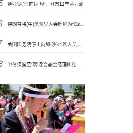
通江‘达’海向世‘界’，开放口岸活力涌
特朗普将{中}美领导人会晤称为“G2”会议，中方回应
美国国务院停止向加{沙}地区人员发放‘医’疗人道主义签证
中信保诚至‘瑞’混合基金经理柳红亮离任