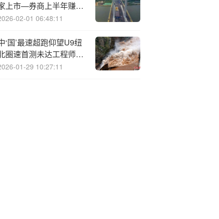
家上市—券商上半年赚千
亿
2026-02-01 06:48:11
中‘国’最速超跑仰望U9纽
北圈速首测未达工程师目
标 成绩正进行上榜认证流
2026-01-29 10:27:11
程