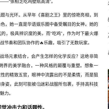
——“张柏芝吃鸡壁纸高清”。
话题与光环。从早年《喜剧之王》里的惊艳亮相，到
角色，她一直是华语娱乐圈中备受瞩目的女神。她的
的，极具辨识度的美。而“吃鸡”，作为时下最火爆
对战节奏和团队协作的🔥乐趣，吸引了无数玩家。
的战场元素结合，会产生怎样的化学反应？这绝非简
种跨界的美学融合，一种风格的颠覆与重塑。想象一
志性的精致五官，眼神中流露出的不是柔情，而是狙
身姿，此刻可能被🤔迷彩战服所包裹，手持高科技
魅力。
视觉冲击力和话题性。