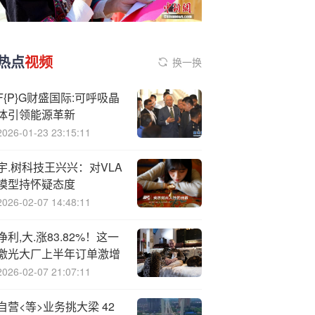
热点
视频
换一换
F{P}G财盛国际:可呼吸晶
体引领能源革新
2026-01-23 23:15:11
宇.树科技王兴兴：对VLA
模型持怀疑态度
2026-02-07 14:48:11
净利,大.涨83.82%！这一
激光大厂上半年订单激增
2026-02-07 21:07:11
自营<等>业务挑大梁 42