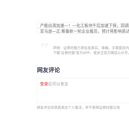
产能出清加速—！—化工板块午后加速下探，回调
亚马逊—正:筹备新一轮企业裁员，预计将影响高达
声明：证券时报力求信息真实、准确，文章提及内
下载“证券时报”官方APP，或关注官方微信公众
网友评论
登录
后可以发言
网友评论仅供其表达个人看法，并不表明证券时报立场