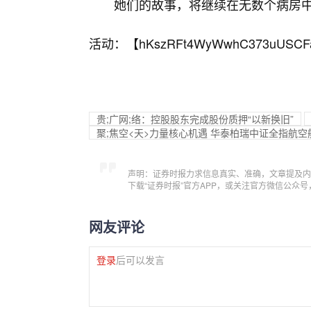
她们的故事，将继续在无数个病房中
活动：【
hKszRFt4WyWwhC373uUSCF
贵;广网;络：控股股东完成股份质押“以新换旧”
聚;焦空<天>力量核心机遇 华泰柏瑞中证全指航空
声明：证券时报力求信息真实、准确，文章提及内
下载“证券时报”官方APP，或关注官方微信公众
网友评论
登录
后可以发言