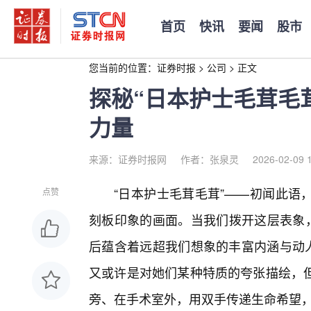
首页
快讯
要闻
股市
您当前的位置：
证券时报
>
公司
>
正文
探秘“日本护士毛茸毛
力量
来源：证券时报网
作者：张泉灵
2026-02-09 
“日本护士毛茸毛茸”——初闻此语
点赞
刻板印象的画面。当我们拨开这层表象，
后蕴含着远超我们想象的丰富内涵与动人
又或许是对她们某种特质的夸张描绘，
旁、在手术室外，用双手传递生命希望