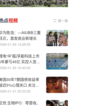
热点
视频
换一换
华为陈浩：—AIUBB三重
跃迁，激发商业新增长
2026-01-29 14:28:05
锂电‘中’报|孚能科技上市
5年累亏45亿 实控人变更
后营收下滑存货上升
2026-01-30 16:40:05
美国30年?期国债收益率
接近5%心理关口 关注稍
晚就业数据
2026-01-31 03:03:05
应世.生物IPO：零营收、