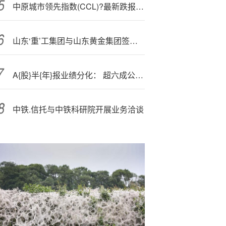
中原城市领先指数(CCL)?最新跌报140.35点
山东‘重’工集团与山东黄金集团签署战略合作协议
A{股}半{年}报业绩分化： 超六成公司净利增长 头部企业表现亮眼
中铁.信托与中铁科研院开展业务洽谈