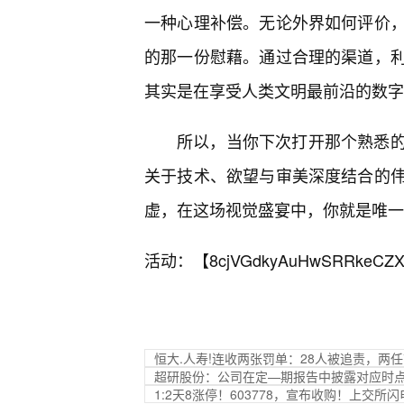
一种心理补偿。无论外界如何评价
的那一份慰藉。通过合理的渠道，
其实是在享受人类文明最前沿的数字
所以，当你下次打开那个熟悉的
关于技术、欲望与审美深度结合的
虚，在这场视觉盛宴中，你就是唯一
活动：【
8cjVGdkyAuHwSRRkeCZX
恒大.人寿!连收两张罚单：28人被追责，两
超研股份：公司在定—期报告中披露对应时
1:2天8涨停！603778，宣布收购！上交所