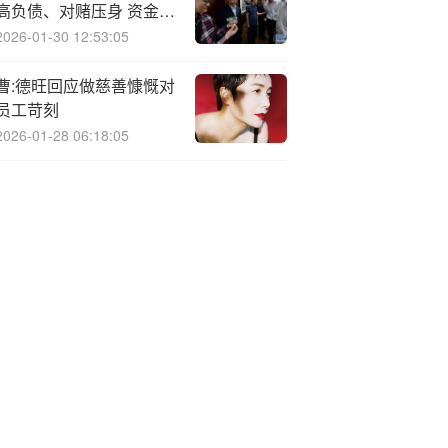
高负债、对赌压身 资金告
急C轮融资后火速递表
2026-01-30 12:53:05
曹:德旺回应做慈善慷慨对
员工苛刻
2026-01-28 06:18:05