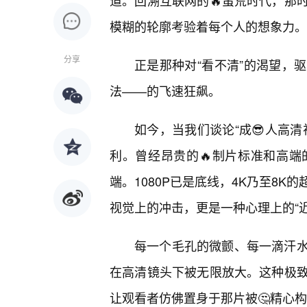
道。回溯互联网的🔥蛮荒时代，那
模糊的轮廓考验着每个人的想象力。
分享
正是那种对“看不清”的渴望，
法——的飞速狂飙。
如今，当我们谈论“成😎人高
利。曾经昂贵的🔥制片标准和高端
端。1080P已是底线，4K乃至8
视觉上的冲击，更是一种心理上的“
每一个毛孔的微颤、每一滴汗
在高清镜头下被无限放大。这种极
让观看者仿佛置身于那片被🤔精心