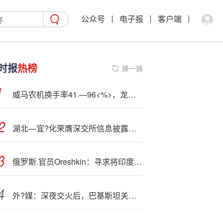
公众号
电子报
客户端
时报
热榜
换一换
威马农机换手率41.—96<%>，龙虎榜上机构买入5330.50万元，卖出2588.24万元
湖北—宜?化荣膺深交所信息披露考评“A级” 彰显规范运作实力
俄罗斯.官员Oreshkin：寻求将印度商品采购规模提高“数倍”
外?媒：深夜交火后，巴基斯坦关闭与阿富汗边境口岸