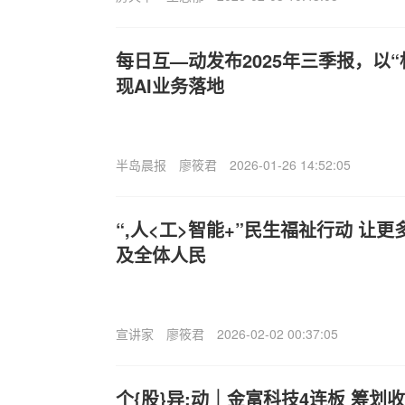
每日互—动发布2025年三季报，以
现AI业务落地
半岛晨报
廖筱君
2026-01-26 14:52:05
“,人<工>智能+”民生福祉行动 让
及全体人民
宣讲家
廖筱君
2026-02-02 00:37:05
个{股}异:动｜金富科技4连板 筹