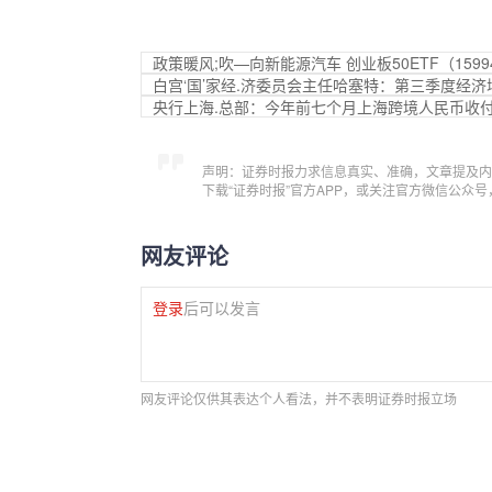
政策暖风;吹—向新能源汽车 创业板50ETF（159
白宫‘国’家经.济委员会主任哈塞特：第三季度经济
央行上海.总部：今年前七个月上海跨境人民币收付总
声明：证券时报力求信息真实、准确，文章提及内
下载“证券时报”官方APP，或关注官方微信公众
网友评论
登录
后可以发言
网友评论仅供其表达个人看法，并不表明证券时报立场