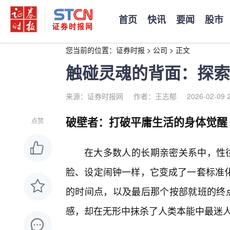
首页
快讯
要闻
股市
您当前的位置：
证券时报
>
公司
>
正文
触碰灵魂的背面：探索
来源：证券时报网
作者：王志郁
2026-02-09 
破壁者：打破平庸生活的身体觉醒
点赞
在大多数人的长期亲密关系中，性往
脸、设定闹钟一样，它变成了一套标准
的时间点，以及最后那个按部就班的终点
感，却在无形中抹杀了人类本能中最迷