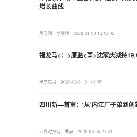
增长曲线
凤凰网
李慧玲
2026-01-30 15:15:05
福龙马<：>原监<事>沈家庆减持19
半岛晨报
2026-02-01 01:43:05
四川新—首富：‘从’内江厂子弟到创
证券时报网
曹晨
2025-08-05 21:44