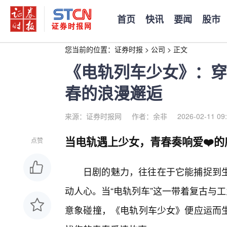
首页
快讯
要闻
股市
您当前的位置：
证券时报
>
公司
>
正文
《电轨列车少女》：穿
春的浪漫邂逅
来源：证券时报网
作者：余非
2026-02-11 09
当电轨遇上少女，青春奏响爱❤️的
点赞
日剧的魅力，往往在于它能捕捉到
动人心。当“电轨列车”这一带着复古与
意象碰撞，《电轨列车少女》便应运而