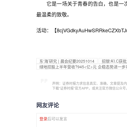
它是一场关于青春的告白，也是一
最温柔的致敬。
活动：【
8cjVGdkyAuHwSRRkeCZXbTJ
东‘海’研究 | 晨会纪要20251014
招银‘A’I.
绿地控股上半年营收?945<亿>元 企稳态势进一步
声明：证券时报力求信息真实、准确，文章提及内
下载“证券时报”官方APP，或关注官方微信公众
网友评论
登录
后可以发言