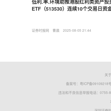
低利.率.环境助推港股红利类资产
ETF（513530）连续10个交易日
证券时报网
曹晨
2025-08-05 21:44
关
备案号：
粤ICP备09109218
违法和不良信息举报电话：0755-83
深圳证券