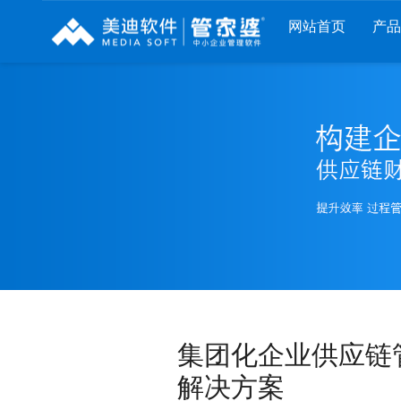
网站首页
产品
列
财工贸系列
分销系列
服装系列
RP
管家婆工贸PRO
管家婆分销ERP A8
管家婆服装DRP
I
管家婆工贸M系列
管家婆分销ERP S3
管家婆服装net
煌
管家婆工贸ERP
管家婆分销ERP V3
管家婆服装SII
版
管家婆财贸C系列
管家婆分销ERP V1
管家婆服装普及
版
管家婆财贸双全
管家婆D9 SAAS
管家婆ishop SAA
柜
管家婆财务版
集团化企业供应链
解决方案